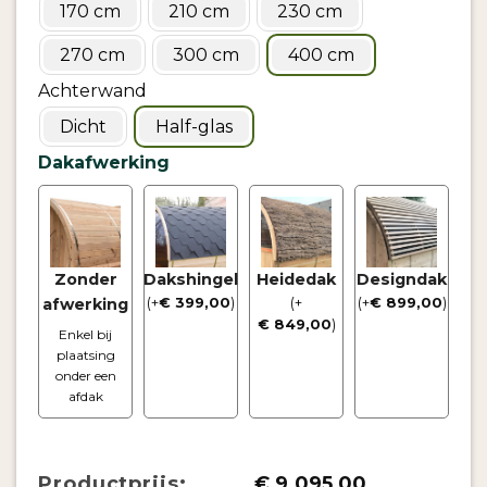
170 cm
210 cm
230 cm
270 cm
300 cm
400 cm
Achterwand
Dicht
Half-glas
Dakafwerking
Zonder
Dakshingel
Heidedak
Designdak
afwerking
(
+
€
399,00
)
(
+
(
+
€
899,00
)
€
849,00
)
Enkel bij
plaatsing
onder een
afdak
Productprijs:
€
9.095,00