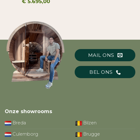
€
5.695,00
MAIL ONS
BEL ONS
Onze showrooms
Breda
Bilzen
Culemborg
Brugge