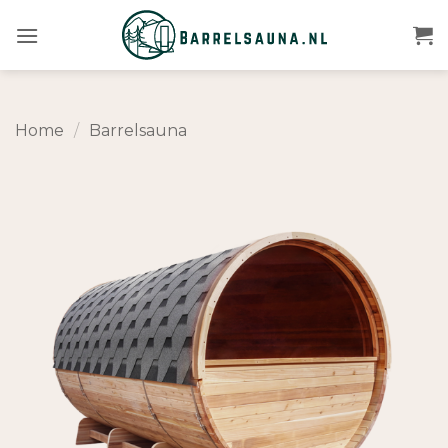
Ga
naar
inhoud
Home
/
Barrelsauna