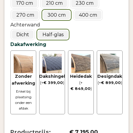
170 cm
210 cm
230 cm
270 cm
300 cm
400 cm
Achterwand
Dicht
Half-glas
Dakafwerking
Zonder
Dakshingel
Heidedak
Designdak
afwerking
(
+
€
399,00
)
(
+
(
+
€
899,00
)
€
849,00
)
Enkel bij
plaatsing
onder een
afdak
Productprijs:
€
7.195,00