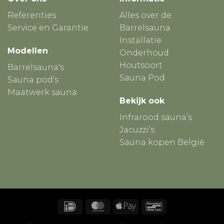
Referenties
Alles over de
Service en Garantie
Barrelsauna
Installatie
Modellen
Onderhoud
Houtsoort
Barrelsauna's
Sauna Pod
Sauna pod's
Maatwerk sauna
Bekijk ook
Infrarood sauna’s
Jacuzzi’s
Sauna kopen België
IDeal
MasterCard
Apple
Bancontact
Pay