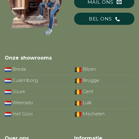
MAIL ONS
BEL ONS
Onze showrooms
Breda
Bilzen
Culemborg
Brugge
Joure
Gent
Weerselo
Luik
Het Gooi
Mechelen
Over ons
Informatie