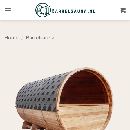
Ga
naar
inhoud
Home
/
Barrelsauna