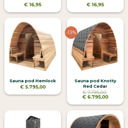
€
16,95
€
16,95
-13%
Sauna pod Hemlock
Sauna pod Knotty
Red Cedar
€
5.795,00
€
7.795,00
Oorspronkelijke
Huidige
€
6.795,00
prijs
prijs
was:
is:
€ 7.795,00.
€ 6.795,00