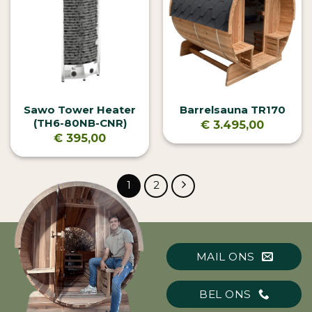
Sawo Tower Heater
Barrelsauna TR170
(TH6-80NB-CNR)
€
3.495,00
€
395,00
1
2
MAIL ONS
BEL ONS