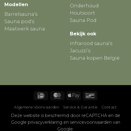
Modellen
Onderhoud
Houtsoort
Barrelsauna's
Sauna Pod
Sauna pod's
Maatwerk sauna
Bekijk ook
Infrarood sauna’s
Jacuzzi’s
Sauna kopen België
IDeal
MasterCard
Apple
Bancontact
Pay
Algemene Voorwaarden
Service & Garantie
Contact
Deze website is beschermd door reCAPTCHA en de
Google
privacyverklaring
en
servicevoorwaarden
van
Google.