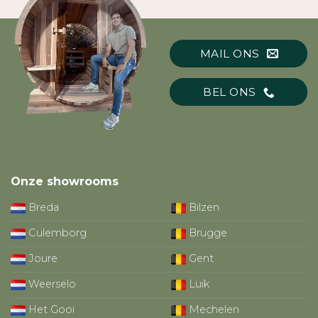
MAIL ONS
BEL ONS
Onze showrooms
Breda
Bilzen
Culemborg
Brugge
Joure
Gent
Weerselo
Luik
Het Gooi
Mechelen