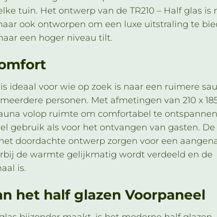
elke tuin. Het ontwerp van de TR210 – Half glas is 
 maar ook ontworpen om een luxe uitstraling te bi
naar een hoger niveau tilt.
omfort
 is ideaal voor wie op zoek is naar een ruimere sa
n meerdere personen. Met afmetingen van 210 x 185
auna volop ruimte om comfortabel te ontspannen
eel gebruik als voor het ontvangen van gasten. De
 het doordachte ontwerp zorgen voor een aange
rbij de warmte gelijkmatig wordt verdeeld en de
aal is.
n het half glazen Voorpaneel
glas bijzonder maakt, is het moderne half glazen