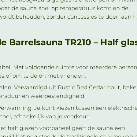
zodat de sauna snel op temperatuur komt en de
 wordt behouden, zonder concessies te doen aan h
 Barrelsauna TR210 – Half gla
bel: Met voldoende ruimte voor meerdere person
ies of om te delen met vrienden.
len: Vervaardigd uit Rustic Red Cedar hout, bek
vensduur en weerbestendigheid.
 Verwarming: Je kunt kiezen tussen een elektrische
hel, afhankelijk van je voorkeur.
et half glazen voorpaneel geeft de sauna een
terwijl het nog steeds de traditionele charme van 