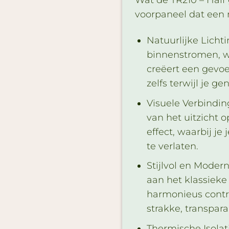
voorpaneel dat een 
Natuurlijke Lichti
binnenstromen, wa
creëert een gevo
zelfs terwijl je g
Visuele Verbindin
van het uitzicht 
effect, waarbij j
te verlaten.
Stijlvol en Moder
aan het klassieke
harmonieus contra
strakke, transpara
Thermische Isola