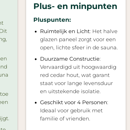
Plus- en minpunten
Pluspunten:
ht
Dit
Ruimtelijk en Licht
: Het halve
ng,
glazen paneel zorgt voor een
open, lichte sfeer in de sauna.
ten
Duurzame Constructie
:
end
Vervaardigd uit hoogwaardig
auna
red cedar hout, wat garant
staat voor lange levensduur
en uitstekende isolatie.
 toe
een
Geschikt voor 4 Personen
:
Ideaal voor gebruik met
jgt.
familie of vrienden.
mte