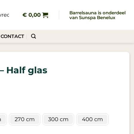
Barrelsauna is onderdeel
reden klanten gingen u voor!
€
0,00
✔ Grote voorraad, d
van Sunspa Benelux
CONTACT
 Half glas
m
270 cm
300 cm
400 cm