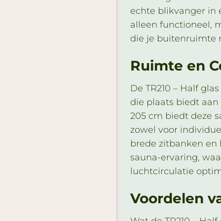
echte blikvanger in 
alleen functioneel,
die je buitenruimte 
Ruimte en C
De TR210 – Half glas
die plaats biedt aa
205 cm biedt deze s
zowel voor individu
brede zitbanken en
sauna-ervaring, waa
luchtcirculatie optim
Voordelen va
Wat de TR210 – Half 