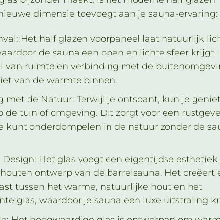
nieuwe dimensie toevoegt aan je sauna-ervaring:
nval: Het half glazen voorpaneel laat natuurlijk lic
ardoor de sauna een open en lichte sfeer krijgt. 
el van ruimte en verbinding met de buitenomgevi
eniet van de warmte binnen.
g met de Natuur: Terwijl je ontspant, kun je genie
op de tuin of omgeving. Dit zorgt voor een rustgev
e je kunt onderdompelen in de natuur zonder de s
n Design: Het glas voegt een eigentijdse esthetiek
 houten ontwerp van de barrelsauna. Het creëert 
st tussen het warme, natuurlijke hout en het
nte glas, waardoor je sauna een luxe uitstraling kri
tie: Het hoogwaardige glas is ontworpen om war