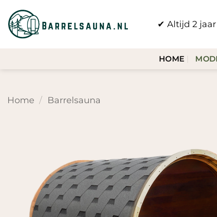
Ga
naar
✔ Altijd 2 ja
inhoud
HOME
MOD
Home
/
Barrelsauna