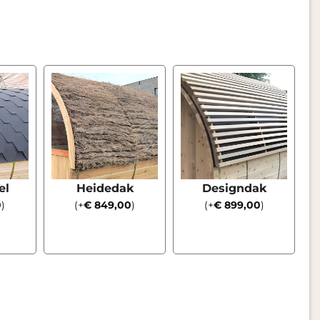
el
Heidedak
Designdak
0
)
(
+
€
849,00
)
(
+
€
899,00
)