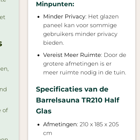
Minpunten:
Minder Privacy
: Het glazen
et
paneel kan voor sommige
gebruikers minder privacy
s
bieden.
Vereist Meer Ruimte
: Door de
grotere afmetingen is er
en,
meer ruimte nodig in de tuin.
Specificaties van de
end
Barrelsauna TR210 Half
 of
Glas
Afmetingen
: 210 x 185 x 205
cm
een