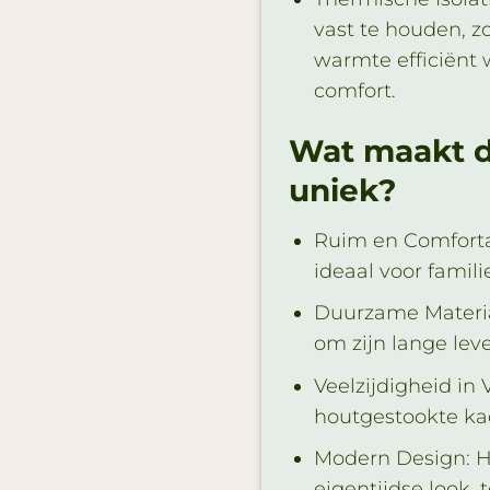
vast te houden, 
warmte efficiënt
comfort.
Wat maakt de
uniek?
Ruim en Comforta
ideaal voor famil
Duurzame Materia
om zijn lange le
Veelzijdigheid in
houtgestookte kac
Modern Design: H
eigentijdse look, 