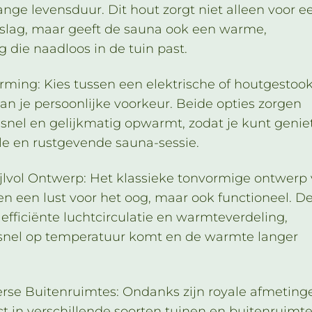
nge levensduur. Dit hout zorgt niet alleen voor e
slag, maar geeft de sauna ook een warme,
ng die naadloos in de tuin past.
rming: Kies tussen een elektrische of houtgestoo
van je persoonlijke voorkeur. Beide opties zorgen
 snel en gelijkmatig opwarmt, zodat je kunt genie
e en rustgevende sauna-sessie.
tijlvol Ontwerp: Het klassieke tonvormige ontwerp
een een lust voor het oog, maar ook functioneel. D
efficiënte luchtcirculatie en warmteverdeling,
snel op temperatuur komt en de warmte langer
verse Buitenruimtes: Ondanks zijn royale afmeting
t in verschillende soorten tuinen en buitenruimte