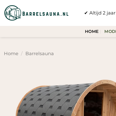
Ga
naar
✔ Altijd 2 ja
inhoud
HOME
MOD
Home
/
Barrelsauna