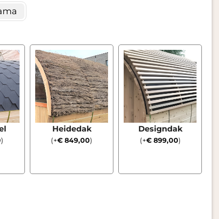
ama
el
Heidedak
Designdak
0
)
(
+
€
849,00
)
(
+
€
899,00
)