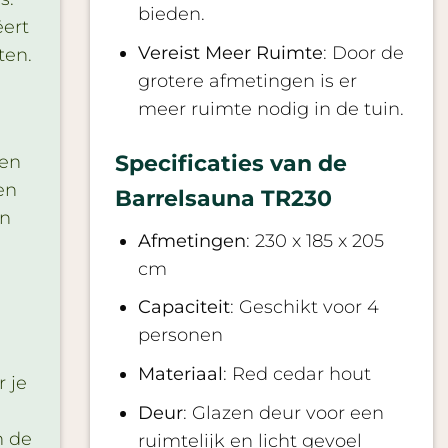
bieden.
ëert
Vereist Meer Ruimte
: Door de
ten.
grotere afmetingen is er
meer ruimte nodig in de tuin.
Specificaties van de
ken
en
Barrelsauna TR230
en
Afmetingen
: 230 x 185 x 205
cm
Capaciteit
: Geschikt voor 4
personen
Materiaal
: Red cedar hout
 je
Deur
: Glazen deur voor een
n de
ruimtelijk en licht gevoel