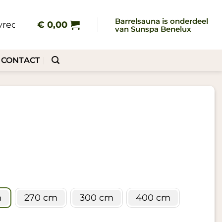
Barrelsauna is onderdeel
reden klanten gingen u voor!
€
0,00
✔ Grote voorraad, d
van Sunspa Benelux
CONTACT
m
270 cm
300 cm
400 cm