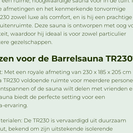
r een ruime, hoogwaardige sauna voor in de tuin.
e afmetingen en het kenmerkende tonvormige
30 zowel luxe als comfort, en is hij een prachtige
buitenruimte. Deze sauna is ontworpen met oog v
teit, waardoor hij ideaal is voor zowel particulier
otere gezelschappen.
en voor de Barrelsauna TR230
t: Met een royale afmeting van 230 x 185 x 205 cm
a TR230 voldoende ruimte voor meerdere persone
 ontspannen of de sauna wilt delen met vrienden 
sauna biedt de perfecte setting voor een
-ervaring.
erialen: De TR230 is vervaardigd uit duurzaam
ut, bekend om zijn uitstekende isolerende