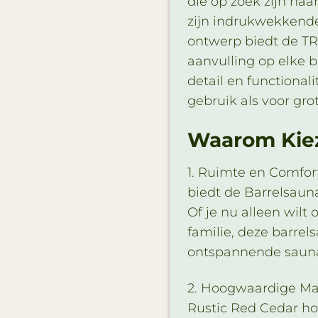
die op zoek zijn naa
zijn indrukwekkend
ontwerp biedt de TR2
aanvulling op elke 
detail en functionali
gebruik als voor gr
Waarom Kiez
1. Ruimte en Comfor
biedt de Barrelsaun
Of je nu alleen wilt
familie, deze barrel
ontspannende sauna
2. Hoogwaardige Mat
Rustic Red Cedar ho